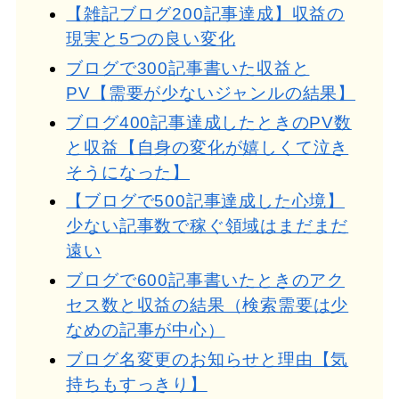
【雑記ブログ200記事達成】収益の
現実と5つの良い変化
ブログで300記事書いた収益と
PV【需要が少ないジャンルの結果】
ブログ400記事達成したときのPV数
と収益【自身の変化が嬉しくて泣き
そうになった】
【ブログで500記事達成した心境】
少ない記事数で稼ぐ領域はまだまだ
遠い
ブログで600記事書いたときのアク
セス数と収益の結果（検索需要は少
なめの記事が中心）
ブログ名変更のお知らせと理由【気
持ちもすっきり】