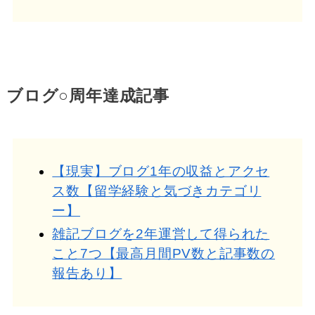
ブログ○周年達成記事
【現実】ブログ1年の収益とアクセ
ス数【留学経験と気づきカテゴリ
ー】
雑記ブログを2年運営して得られた
こと7つ【最高月間PV数と記事数の
報告あり】