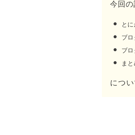
今回の
とに
ブロ
ブロ
まと
につい