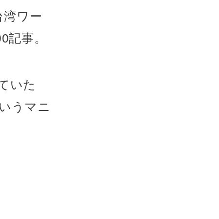
台湾ワー
0記事。
ていた
いうマニ