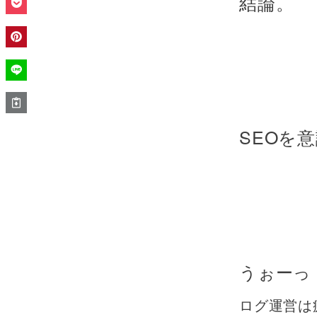
結論。
SEOを
うぉーっ
ログ運営は