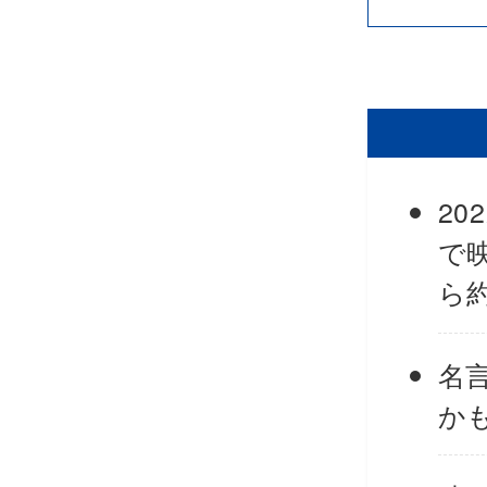
20
で
ら
名
か