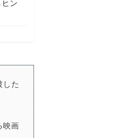
るヒン
破した
る映画