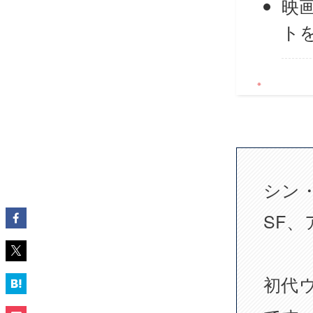
映
ト
シン
SF
初代