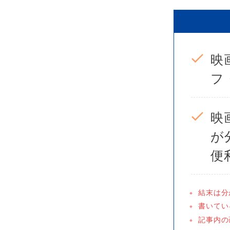
映
フ
映
が
便
結末は分
書いている
記事内の