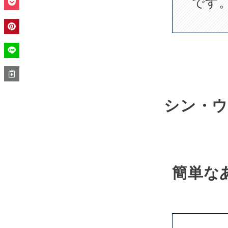
です
シン・ウ
簡単な