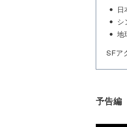
日
シ
地
SF
予告編