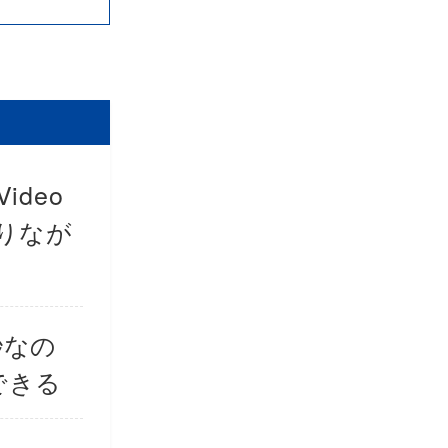
ideo
りなが
秒なの
できる