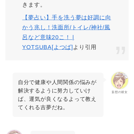
きます。
【夢占い】手を洗う夢は好調に向
かう兆し！洗面所/トイレ/神社/風
呂など意味20こ！ |
YOTSUBA[よつば]
より引用
自分で健康や人間関係の悩みが
解決するように努力していけ
妄想の彼女
ば、運気が良くなるよって教え
てくれる吉夢だね。