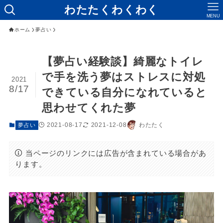
わたたくわくわく
MENU
ホーム
夢占い
【夢占い経験談】綺麗なトイレ
で手を洗う夢はストレスに対処
2021
8/17
できている自分になれていると
思わせてくれた夢
2021-08-17
2021-12-08
わたたく
夢占い
当ページのリンクには広告が含まれている場合があ
ります。