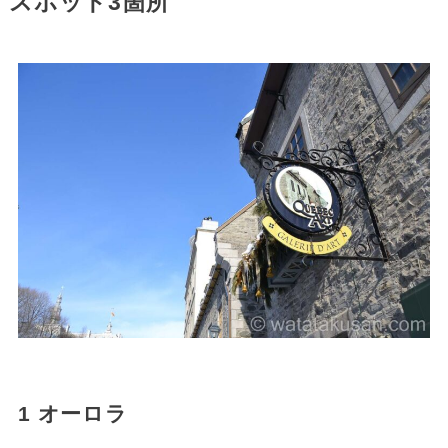
スポット3箇所
1 オーロラ