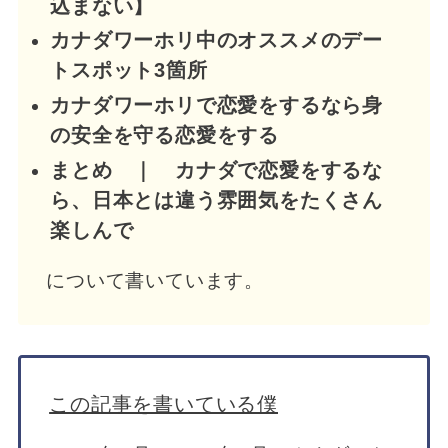
込まない】
カナダワーホリ中のオススメのデー
トスポット3箇所
カナダワーホリで恋愛をするなら身
の安全を守る恋愛をする
まとめ ｜ カナダで恋愛をするな
ら、日本とは違う雰囲気をたくさん
楽しんで
について書いています。
この記事を書いている僕