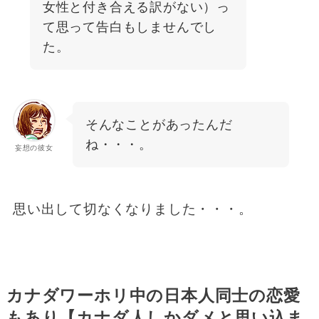
女性と付き合える訳がない）っ
て思って告白もしませんでし
た。
そんなことがあったんだ
ね・・・。
妄想の彼女
思い出して切なくなりました・・・。
カナダワーホリ中の日本人同士の恋愛
もあり【カナダ人しかダメと思い込ま