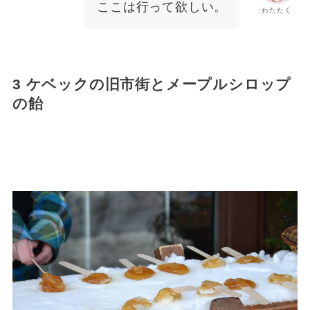
ここは行って欲しい。
わたたく
3 ケベックの旧市街とメープルシロップ
の飴