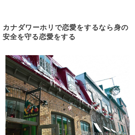
カナダワーホリで恋愛をするなら身の
安全を守る恋愛をする