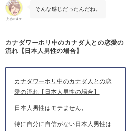
そんな感じだったんだね。
妄想の彼女
カナダワーホリ中のカナダ人との恋愛の
流れ【日本人男性の場合】
カナダワーホリ中のカナダ人との恋
愛の流れ【日本人男性の場合】
日本人男性はモテません。
特に自分に自信がない日本人男性は