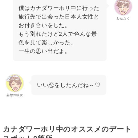
僕はカナダワーホリ中に行った
旅行先で出会った日本人女性と
わたたく
お付き合いをした。
もう別れたけど2人で色んな景
色を見て楽しかった。
一生の思い出だよ。
いい恋をしたんだね～♡
妄想の彼女
カナダワーホリ中のオススメのデート