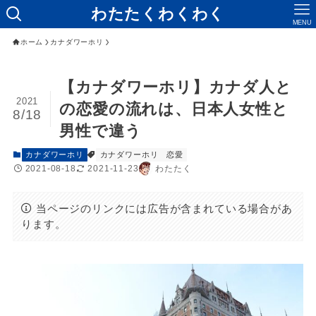
わたたくわくわく
MENU
ホーム
カナダワーホリ
【カナダワーホリ】カナダ人と
2021
の恋愛の流れは、日本人女性と
8/18
男性で違う
カナダワーホリ
カナダワーホリ 恋愛
2021-08-18
2021-11-23
わたたく
当ページのリンクには広告が含まれている場合があ
ります。