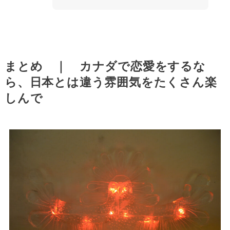
まとめ ｜ カナダで恋愛をするな
ら、日本とは違う雰囲気をたくさん楽
しんで