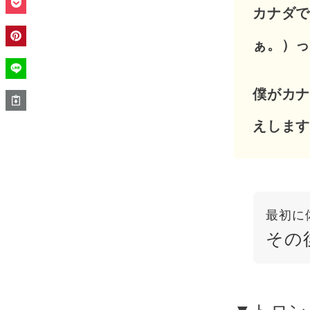
カナダ
ぁ。）
僕がカ
えしま
最初に
その
▼トロン