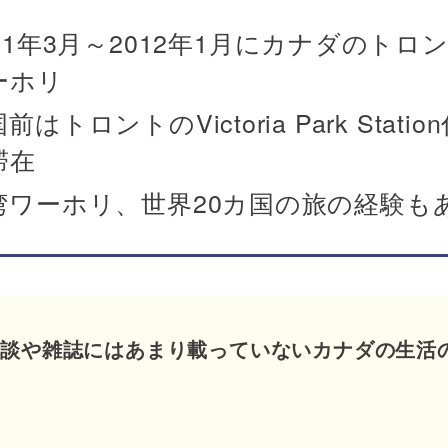
011年3月～2012年1月にカナダのトロ
ーホリ
前はトロントのVictoria Park Statio
滞在
湾ワーホリ、世界20カ国の旅の経験も
験談や雑誌にはあまり載っていないカナダの生活