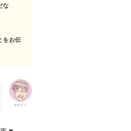
だな
。
とをお伝
わたたく
事▼