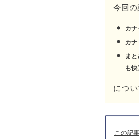
今回の
カナ
カナ
まと
も快
につい
この記