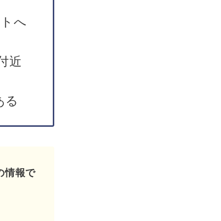
ントへ
n付近
ある
の情報で