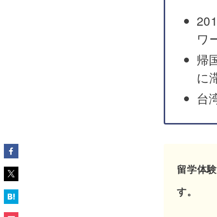
2
ワ
帰国
に
台
留学体
す。