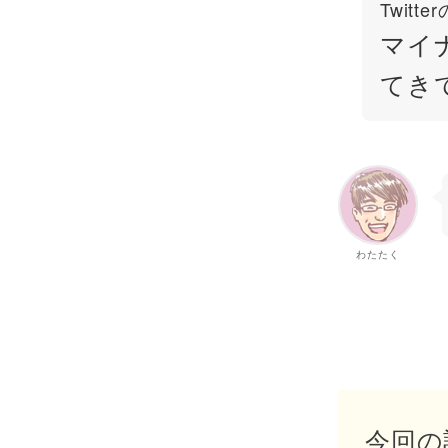
Twit
マイ
てき
わたたく
今回の