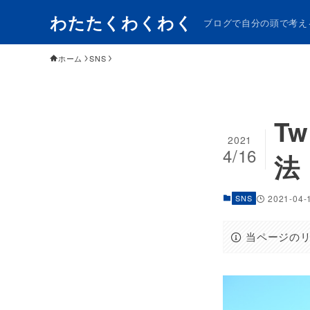
わたたくわくわく
ブログで自分の頭で考え
ホーム
SNS
T
2021
4/16
法
SNS
2021-04-
当ページの