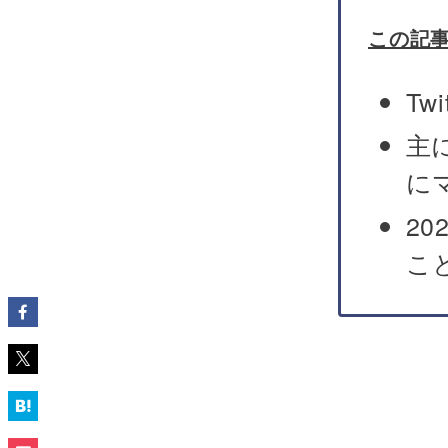
この記
Tw
主
に
2
こ