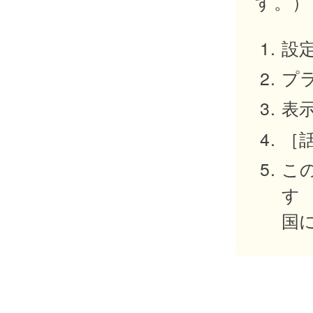
す。）
設
プ
表
［
こ
す
国