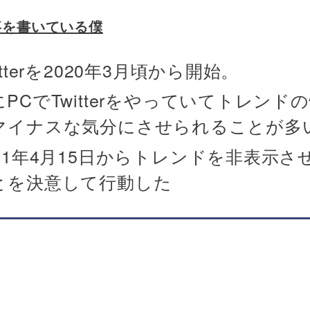
事を書いている僕
itterを2020年3月頃から開始。
にPCでTwitterをやっていてトレンド
マイナスな気分にさせられることが多
021年4月15日からトレンドを非表示さ
とを決意して行動した