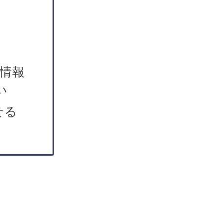
の情報
い
せる