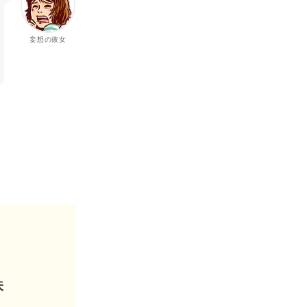
妄想の彼女
味