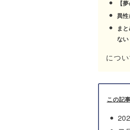
【夢
異性
まと
ない
につい
この記
2