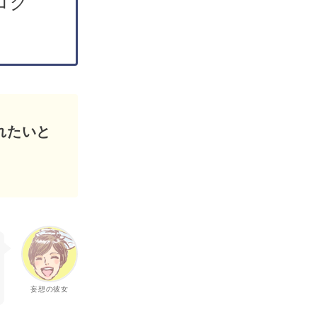
ログ
れたいと
妄想の彼女