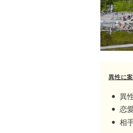
異性に
異
恋
相