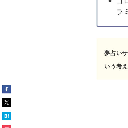
コ
ラ
夢占い
いう考