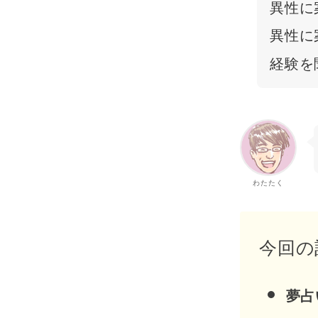
異性に
異性に
経験を
わたたく
今回の
夢占